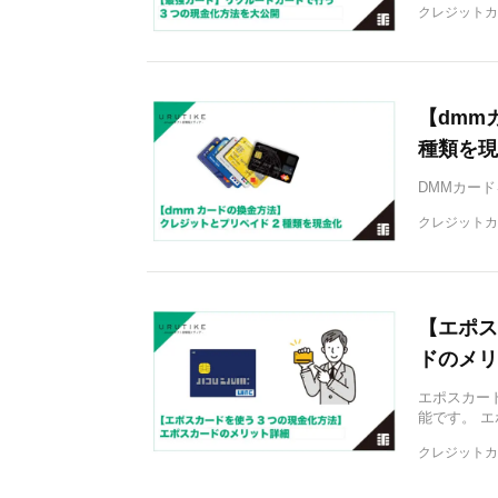
クレジットカ
【dmm
種類を現
DMMカード
クレジットカ
【エポス
ドのメリ
エポスカー
能です。 
クレジットカ