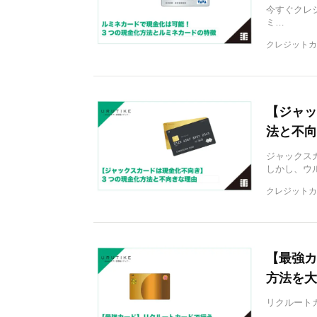
今すぐクレ
ミ…
クレジットカ
【ジャッ
法と不向
ジャックス
しかし、ウ
クレジットカ
【最強カ
方法を大
リクルート