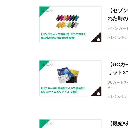
【セゾン
れた時の
セゾンカー
クレジットカ
【UCカ
リット3
UCカード
ま…
クレジットカ
【最短5