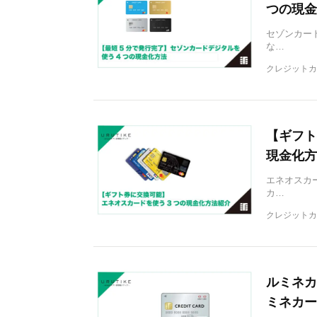
つの現金
セゾンカー
な…
クレジットカ
【ギフト
現金化方
エネオスカ
カ…
クレジットカ
ルミネカ
ミネカー