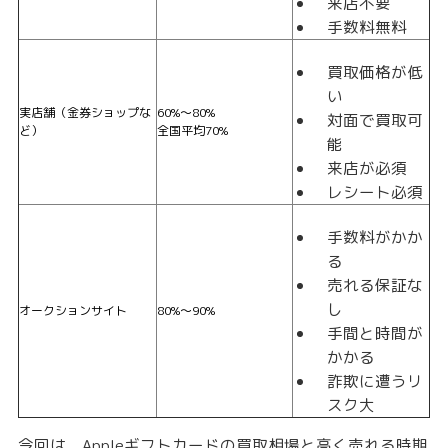
来店不要
手数料無料
買取価格が低
い
実店舗（金券ショップな
60%〜80%
対面で買取可
ど）
全国平均70%
能
来店が必須
レシート必須
手数料がかか
る
売れる保証な
し
オークションサイト
80%〜90%
手間と時間が
かかる
詐欺に遭うリ
スク大
今回は、Appleギフトカードの買取相場と高く売れる時期