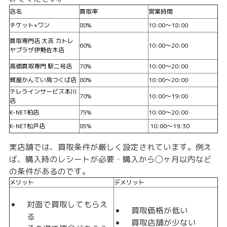
店名
買取率
営業時間
チケット⭐︎ワン
80%
10:00〜18:00
買取専門店 大吉 カトレ
60%
10:00〜20:00
ヤプラザ伊勢佐木店
高価買取専門 駅二号店
70%
10:00〜20:00
質屋かんてい局つくば店
80%
10:00〜20:00
テレラインサービス本川
70%
10:00〜19:00
店
K-NET柏店
75%
10:00〜20:00
K-NET松戸店
85%
10:00〜19:30
実店舗では、買取条件が厳しく設定されています。例え
ば、購入時のレシートが必要・購入から◯ヶ月以内など
の条件があるのです。
メリット
デメリット
対面で買取してもらえ
買取価格が低い
る
買取店舗が少ない