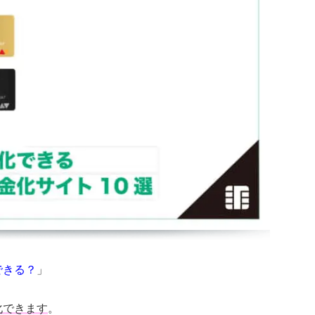
できる？
」
化できます
。