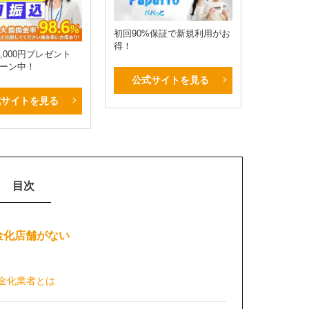
初回90%保証で新規利用がお
得！
,000円プレゼント
ーン中！
公式サイトを見る
式サイトを見る
目次
金化店舗がない
現金化業者とは