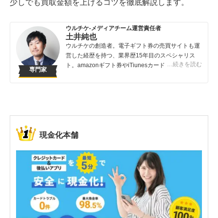
少しでも買取金額を上げるコツを徹底解説します。
ウルチケ-メディアチーム運営責任者
土井純也
ウルチケの創造者。電子ギフト券の売買サイトも運
営した経歴を持つ、業界歴15年目のスペシャリス
…続きを読む
ト。amazonギフト券やiTiunesカードの売買は知っ
専門家
ている人が得する取引です。知らないでは損してし
まうこんなバカバカしいことは避けてほしい！
現金化本舗