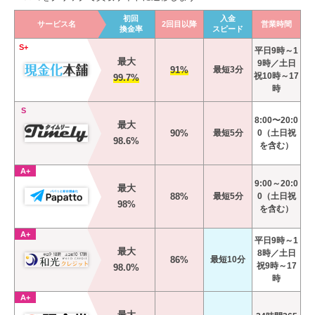
初回
入金
サービス名
2回目以降
営業時間
換金率
スピード
S+
平日9時～1
最大
9時／土日
91%
最短3分
祝10時～17
99.7%
時
S
8:00〜20:0
最大
90%
最短5分
0（土日祝
98.6%
を含む）
A+
9:00～20:0
最大
88%
最短5分
0（土日祝
98%
を含む）
A+
平日9時～1
最大
8時／土日
86%
最短10分
祝9時～17
98.0%
時
A+
最大