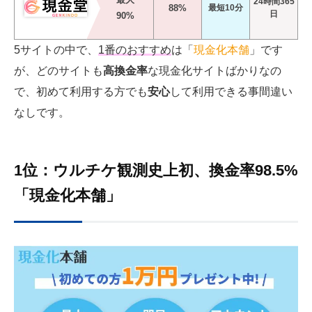
24時間365
88%
最短10分
日
90%
5サイトの中で、
1番のおすすめ
は「
現金化本舗
」です
が、どのサイトも
高換金率
な現金化サイトばかりなの
で、初めて利用する方でも
安心
して利用できる事間違い
なしです。
1位：ウルチケ観測史上初、換金率98.5%
「現金化本舗」