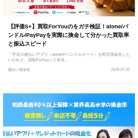
【評価S+】買取ForYouのをガチ検証！atone/バ
ンドル/PayPayを実際に換金して分かった買取率
と振込スピード
「手元の後払いアプリ（atoneやバンドルカード）を即日現金化した
いけれど、買取ForYouって本当…
後払い現金化
2026.07.31