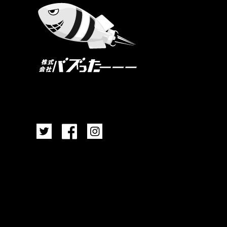
シェア
購読
Save