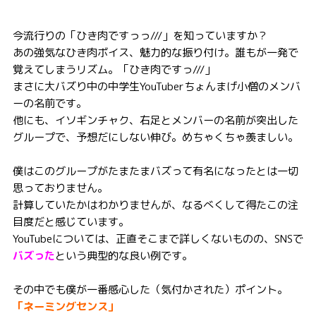
今流行りの「ひき肉ですっっ///」を知っていますか？
あの強気なひき肉ボイス、魅力的な振り付け。誰もが一発で
覚えてしまうリズム。「ひき肉ですっ///」
まさに大バズり中の中学生YouTuberちょんまげ小僧のメンバ
ーの名前です。
他にも、イソギンチャク、右足とメンバーの名前が突出した
グループで、予想だにしない伸び。めちゃくちゃ羨ましい。
僕はこのグループがたまたまバズって有名になったとは一切
思っておりません。
計算していたかはわかりませんが、なるべくして得たこの注
目度だと感じています。
YouTubeについては、正直そこまで詳しくないものの、SNSで
バズった
という典型的な良い例です。
その中でも僕が一番感心した（気付かされた）ポイント。
「ネーミングセンス」