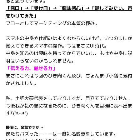
ると思っています。
「窓口」→「受け皿」→「興味感心」→「話してみたい、声
をかけてみた」
フローとしてマーケティングの本質の極み。
スマホの中身や仕組みはよくわからないけど、いつのまにか
覚えてできるスマホの操作。今はまさにUI時代。
中身を知るのは興味を持ってからでいいし、もはや中身に説
明はいらないのかもしれません。
「伝える力、魅せる力」
まさにこれは今回のひき肉くん及び、ちょんまげ小僧に気付
かされました。
私、土肥大夢代表をしておりますが、目立てておりません。
今後我が社の顔になるために、ひき肉くんを目標に表へ出ま
すΣ(‘◉⌓◉’)
最後に、余談ですが…
僕たちバズったーーーは一度社名変更をしています。