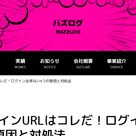
バズログ
BUZZLOG
ー
実績
お知らせ
会社概要
事業紹介
WORKS
NOTICE
OUTLINE
SERVICE
Lはコレだ！ログイン出来ない4つの原因と対処法
ログインURLはコレだ！ログ
原因と対処法