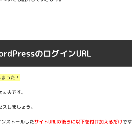
dPressのログインURL
てしまった！
大丈夫です。
クセスしましょう。
sをインストールした
サイトURLの後ろに以下を付け加えるだけ
です