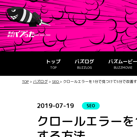
トップ
バズログ
バズムービ
TOP
BUZZLOG
BUZZMOVIE
TOP
>
バズログ
>
SEO
>
クロールエラーを1分で見つけて5分で改善
2019-07-19
SEO
クロールエラーを
する方法