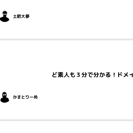
土肥大夢
ど素人も３分で分かる！ドメ
かまとりーぬ