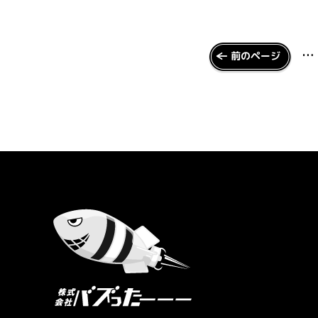
…
前のページ