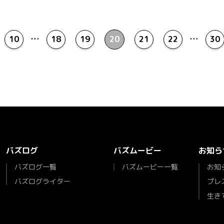
10
…
18
19
20
21
22
…
30
バズログ
バズムービー
お知ら
バズログ一覧
バズムービー一覧
お知
バズログライター
プレ
生き