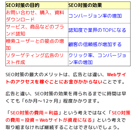
SEO対策の目的
SEO対策の効果
お問い合わせ、購入、資料
コンバージョン率の増加
ダウンロード
サービス、商品などのブラ
認知度で業界のTOPになる
ンド認知
検索ユーザーとの接点の増
顧客の信頼感が増加する
加
リターゲティング広告のリ
クリック率、コンバージョ
スト作成
ン率の増加
SEO対策の最大のメリットは、広告とは違い、
Webサイ
トのアクセスを稼ぐことにお金がかからない
ことです。
広告と違い、SEO対策の効果を得られるまでに時間は早
くても「6か月～12ヶ月」程度かかります。
「
SEO対策の費用＝利益
」という考えではなく「
SEO対策
の費用＝投資＝Webサイトが資産になる
」という考えで
取り組まなければ継続することはできないでしょう。