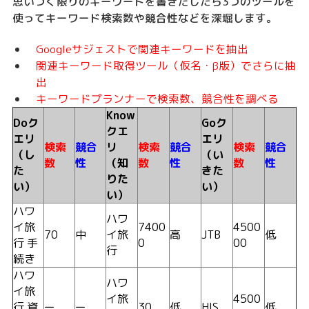
思いつく限りのキーワードを書きだしたら3つのツールを
使ってキーワード検索数や競合性などを深堀します。
Googleサジェストで関連キーワードを抽出
関連キーワード取得ツール（仮名・β版）でさらに抽
出
キーワードプランナーで検索数、競合性を調べる
Know
Doク
Goク
クエ
エリ
エリ
検索
競合
リ
検索
競合
検索
競合
（し
（い
数
性
（知
数
性
数
性
た
きた
りた
い）
い）
い）
ハワ
ハワ
イ旅
7400
4500
70
中
イ旅
高
JTB
低
行 手
0
00
行
続き
ハワ
ハワ
イ旅
イ旅
4500
行 資
ー
ー
30
低
HIS
低