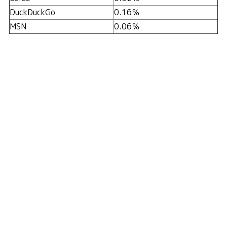
DuckDuckGo
0.16％
MSN
0.06％