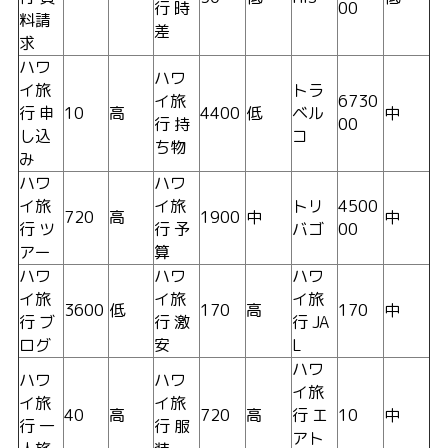
行 時
00
料請
差
求
ハワ
ハワ
イ旅
トラ
イ旅
6730
行 申
10
高
4400
低
ベル
中
行 持
00
し込
コ
ち物
み
ハワ
ハワ
イ旅
イ旅
トリ
4500
720
高
1900
中
中
行 ツ
行 予
バゴ
00
アー
算
ハワ
ハワ
ハワ
イ旅
イ旅
イ旅
3600
低
170
高
170
中
行 ブ
行 激
行 JA
ログ
安
L
ハワ
ハワ
ハワ
イ旅
イ旅
イ旅
40
高
720
高
行 エ
10
中
行 一
行 服
アト